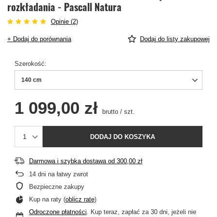
rozkładania - Pascall Natura
Opinie (2)
+ Dodaj do porównania
Dodaj do listy zakupowej
Szerokość
140 cm
1 099,00 zł
brutto
/
szt.
DODAJ DO KOSZYKA
Darmowa i szybka dostawa
od
300,00 zł
14
dni na łatwy zwrot
Bezpieczne zakupy
Kup na raty (
oblicz ratę
)
Odroczone płatności
. Kup teraz, zapłać za 30 dni, jeżeli nie