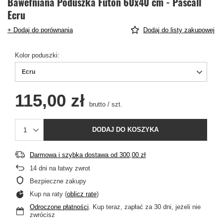
Bawełniana Poduszka Futon 60x40 cm - Pascall
Ecru
+ Dodaj do porównania
Dodaj do listy zakupowej
Kolor poduszki
Ecru
115,00 zł
brutto
/
szt.
DODAJ DO KOSZYKA
Darmowa i szybka dostawa
od
300,00 zł
14
dni na łatwy zwrot
Bezpieczne zakupy
Kup na raty (
oblicz ratę
)
Odroczone płatności
. Kup teraz, zapłać za 30 dni, jeżeli nie
zwrócisz