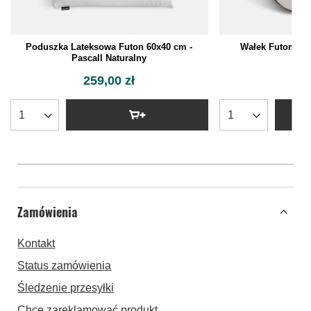
Poduszka Lateksowa Futon 60x40 cm -
Wałek Futon 50x
Pascall Naturalny
259,00 zł
115
Zamówienia
Kontakt
Status zamówienia
Śledzenie przesyłki
Chcę zareklamować produkt