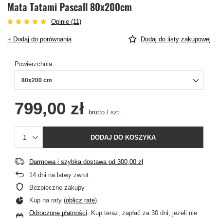
Mata Tatami Pascall 80x200cm
Opinie (11)
+ Dodaj do porównania
Dodaj do listy zakupowej
Powierzchnia
80x200 cm
799,00 zł
brutto
/
szt.
DODAJ DO KOSZYKA
Darmowa i szybka dostawa
od
300,00 zł
14
dni na łatwy zwrot
Bezpieczne zakupy
Kup na raty (
oblicz ratę
)
Odroczone płatności
. Kup teraz, zapłać za 30 dni, jeżeli nie