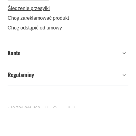
Śledzenie przesyłki
Chcę zareklamować produkt
Chcę odstąpić od umowy
Konto
Regulaminy
+48 731 811 400
sklep@pascall.pl
Pascall
,
Średzka 8
,
63-005
Kleszczewo