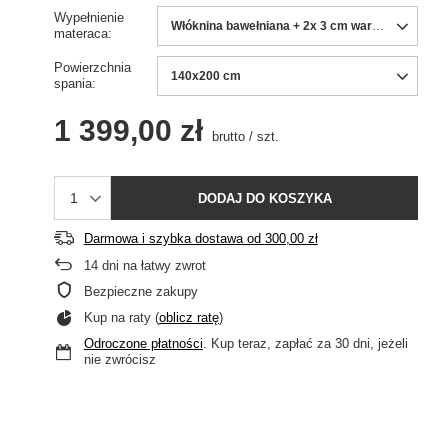
Wypełnienie
Włóknina bawełniana + 2x 3 cm warstwa lateksu
materaca
Powierzchnia
140x200 cm
spania
1 399,00 zł
brutto
/
szt.
DODAJ DO KOSZYKA
Darmowa i szybka dostawa
od
300,00 zł
14
dni na łatwy zwrot
Bezpieczne zakupy
Kup na raty (
oblicz ratę
)
Odroczone płatności
. Kup teraz, zapłać za 30 dni, jeżeli
nie zwrócisz