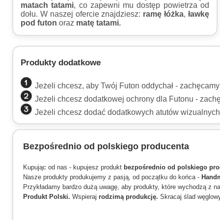
matach tatami
, co zapewni mu dostęp powietrza od
dołu. W naszej ofercie znajdziesz:
ramę łóżka
,
ławkę
pod futon
oraz
matę tatami.
Produkty dodatkowe
Jeżeli chcesz, aby Twój Futon oddychał - zachęcam
Jeżeli chcesz dodatkowej ochrony dla Futonu - zac
Jeżeli chcesz dodać dodatkowych atutów wizualnyc
Bezpośrednio od polskiego producenta
Kupując od nas - kupujesz produkt
bezpośrednio od polskiego pro
Nasze produkty produkujemy z pasją, od początku do końca -
Hand
Przykładamy bardzo dużą uwagę, aby produkty, które wychodzą z nas
Produkt Polski.
Wspieraj
rodzimą produkcję.
Skracaj ślad węglow