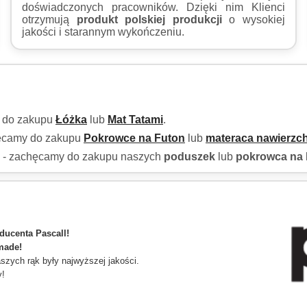
doświadczonych pracowników. Dzięki nim Klienci
otrzymują
produkt polskiej produkcji
o wysokiej
jakości i starannym wykończeniu.
y do zakupu
Łóżka
lub
Mat Tatami
.
hęcamy do zakupu
Pokrowce na Futon
lub
materaca nawierzc
h - zachęcamy do zakupu naszych
poduszek
lub
pokrowca na 
ducenta Pascall!
made!
zych rąk były najwyższej jakości.
y!