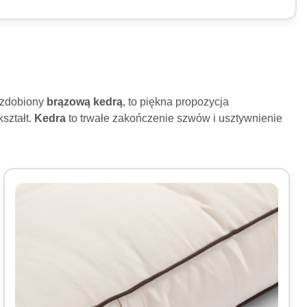
 ozdobiony
brązową kedrą
, to piękna propozycja
ształt.
Kedra
to trwałe zakończenie szwów i usztywnienie