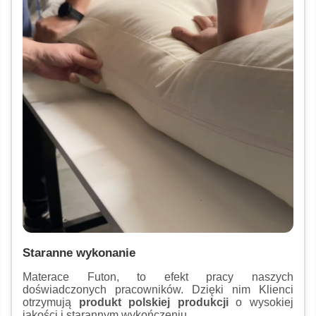
Staranne wykonanie
Materace Futon, to efekt pracy naszych
doświadczonych pracowników. Dzięki nim Klienci
otrzymują
produkt polskiej produkcji
o wysokiej
jakości i starannym wykończeniu.