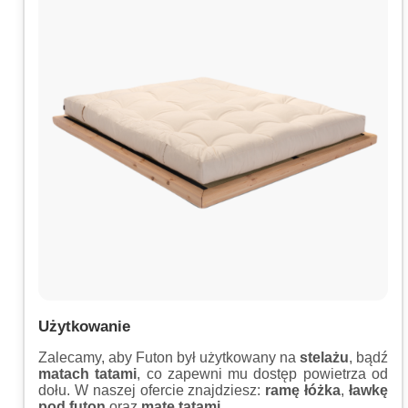
Użytkowanie
Zalecamy, aby Futon był użytkowany na
stelażu
, bądź
matach tatami
, co zapewni mu dostęp powietrza od
dołu. W naszej ofercie znajdziesz:
ramę łóżka
,
ławkę
pod futon
oraz
matę tatami.