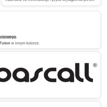
hniowego
.
Futon
w innym kolorze.