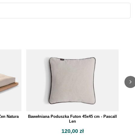
Pasca
Zen Natura
Bawełniana Poduszka Futon 45x45 cm - Pascall
Len
120,00 zł