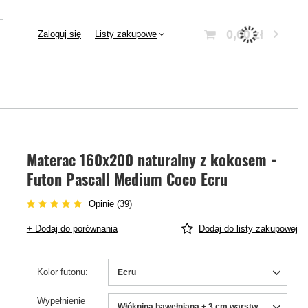
0,00 zł
Zaloguj się
Listy zakupowe
Materac 160x200 naturalny z kokosem -
Futon Pascall Medium Coco Ecru
Opinie (39)
+ Dodaj do porównania
Dodaj do listy zakupowej
Kolor futonu
Ecru
Wypełnienie
Włóknina bawełniana + 3 cm warstwa kokosu