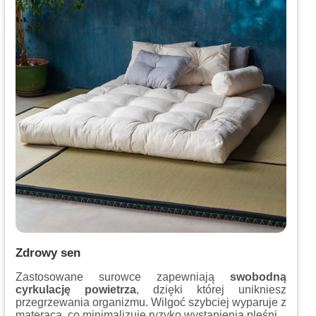
Zdrowy sen
Zastosowane surowce zapewniają
swobodną
cyrkulację powietrza
, dzięki której unikniesz
przegrzewania organizmu. Wilgoć szybciej wyparuje z
materaca, co minimalizuje ryzyko wystąpienia pleśni.