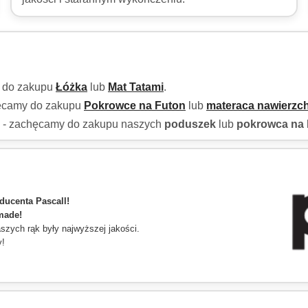
y do zakupu
Łóżka
lub
Mat Tatami
.
hęcamy do zakupu
Pokrowce na Futon
lub
materaca nawierzc
h - zachęcamy do zakupu naszych
poduszek
lub
pokrowca na 
ducenta Pascall!
made!
zych rąk były najwyższej jakości.
y!