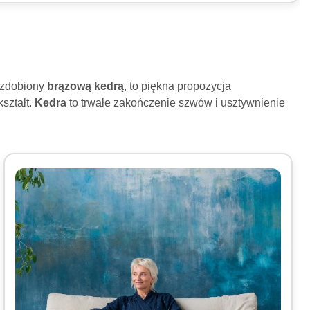
 ozdobiony
brązową kedrą
, to piękna propozycja
ształt.
Kedra
to trwałe zakończenie szwów i usztywnienie