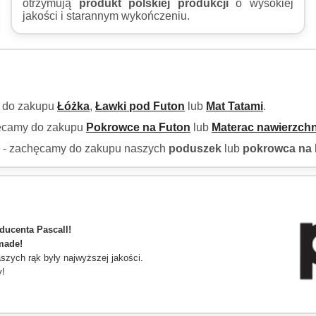
otrzymują
produkt polskiej produkcji
o wysokiej
jakości i starannym wykończeniu.
y do zakupu
Łóżka
,
Ławki pod Futon
lub
Mat Tatami
.
hęcamy do zakupu
Pokrowce na Futon
lub
Materac nawierzch
h - zachęcamy do zakupu naszych
poduszek
lub
pokrowca na 
ducenta Pascall!
made!
zych rąk były najwyższej jakości.
y!