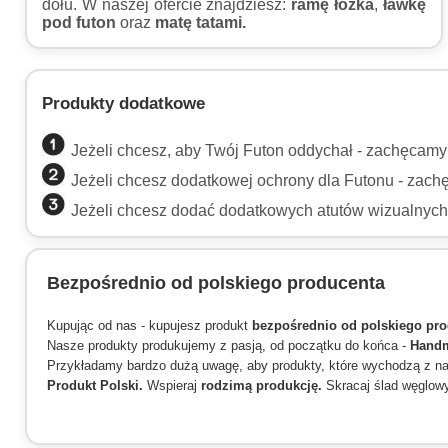
dołu. W naszej ofercie znajdziesz:
ramę łóżka
,
ławkę
pod futon
oraz
matę tatami.
Produkty dodatkowe
Jeżeli chcesz, aby Twój Futon oddychał - zachęcam
Jeżeli chcesz dodatkowej ochrony dla Futonu - zac
Jeżeli chcesz dodać dodatkowych atutów wizualnyc
Bezpośrednio od polskiego producenta
Kupując od nas - kupujesz produkt
bezpośrednio od polskiego pro
Nasze produkty produkujemy z pasją, od początku do końca -
Hand
Przykładamy bardzo dużą uwagę, aby produkty, które wychodzą z nas
Produkt Polski.
Wspieraj
rodzimą produkcję.
Skracaj ślad węglow