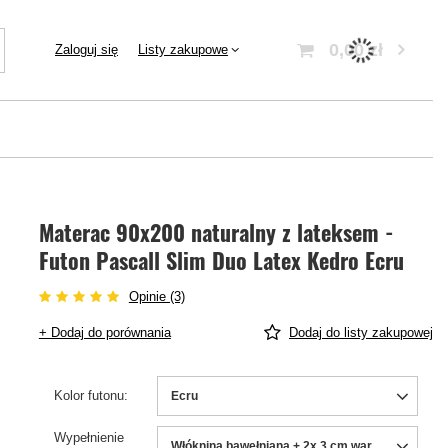
0,00 zł
Zaloguj się
Listy zakupowe
Materac 90x200 naturalny z lateksem -
Futon Pascall Slim Duo Latex Kedro Ecru
Opinie (3)
+ Dodaj do porównania
Dodaj do listy zakupowej
Kolor futonu
Ecru
Wypełnienie
Włóknina bawełniana + 2x 3 cm warstwa lateksu