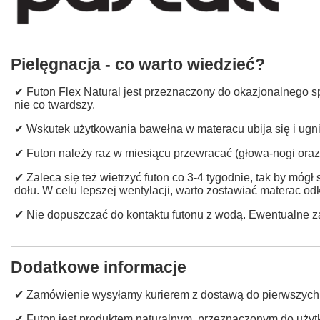
Pielęgnacja - co warto wiedzieć?
✔ Futon Flex Natural jest przeznaczony do okazjonalnego spa
nie co twardszy.
✔ Wskutek użytkowania bawełna w materacu ubija się i ugni
✔ Futon należy raz w miesiącu przewracać (głowa-nogi oraz 
✔ Zaleca się też wietrzyć futon co 3-4 tygodnie, tak by móg
dołu. W celu lepszej wentylacji, warto zostawiać materac odk
✔ Nie dopuszczać do kontaktu futonu z wodą. Ewentualne z
Dodatkowe informacje
✔ Zamówienie wysyłamy kurierem z dostawą do pierwszych drz
✔ Futon jest produktem naturalnym, przeznaczonym do użyt