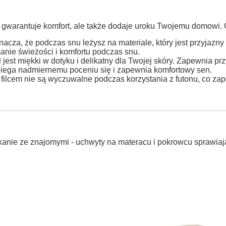
o gwarantuje komfort, ale także dodaje uroku Twojemu domowi. O
znacza, że podczas snu leżysz na materiale, który jest przyjaz
anie świeżości i komfortu podczas snu.
ł jest miękki w dotyku i delikatny dla Twojej skóry. Zapewnia p
iega nadmiernemu poceniu się i zapewnia komfortowy sen.
filcem nie są wyczuwalne podczas korzystania z futonu, co za
anie ze znajomymi - uchwyty na materacu i pokrowcu sprawiają,