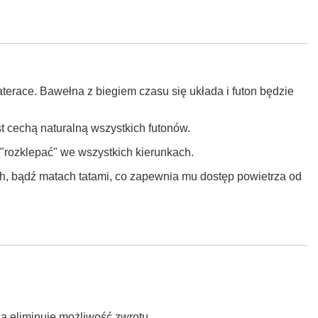
aterace. Bawełna z biegiem czasu się układa i futon będzie
 cechą naturalną wszystkich futonów.
 "rozklepać" we wszystkich kierunkach.
żach, bądź matach tatami, co zapewnia mu dostęp powietrza od
a eliminuje możliwość zwrotu.