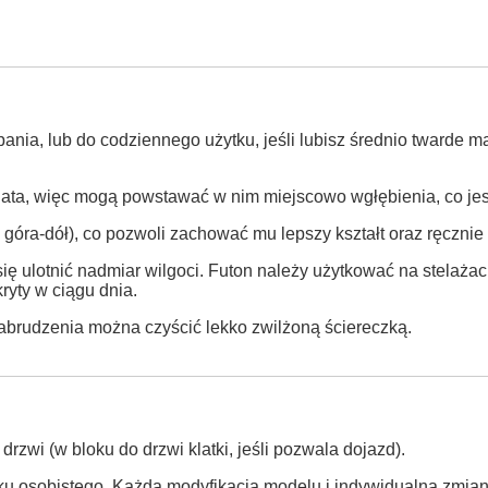
nia, lub do codziennego użytku, jeśli lubisz średnio twarde m
ata, więc mogą powstawać w nim miejscowo wgłębienia, co jest
góra-dół), co pozwoli zachować mu lepszy kształt oraz ręcznie
ł się ulotnić nadmiar wilgoci. Futon należy użytkować na stela
ryty w ciągu dnia.
abrudzenia można czyścić lekko zwilżoną ściereczką.
wi (w bloku do drzwi klatki, jeśli pozwala dojazd).
ku osobistego. Każda modyfikacja modelu i indywidualna zmian