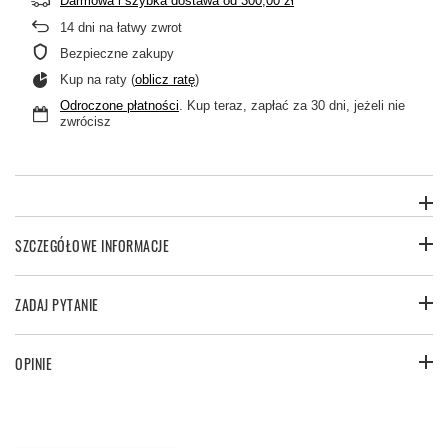
Darmowa i szybka dostawa
od
300,00 zł
14
dni na łatwy zwrot
Bezpieczne zakupy
Kup na raty (
oblicz ratę
)
Odroczone płatności
. Kup teraz, zapłać za 30 dni, jeżeli nie
zwrócisz
SZCZEGÓŁOWE INFORMACJE
ZADAJ PYTANIE
OPINIE