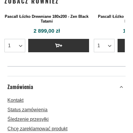
ZOBACZ RÓWNIEŻ
Pascall Łóżko Dre
Basi
1 79
Pascall Łóżko Drewniane 180x200 - Zen Black
Tatami
2 899,00 zł