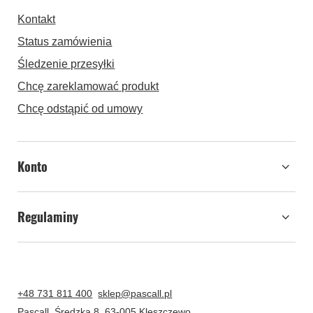
Kontakt
Status zamówienia
Śledzenie przesyłki
Chcę zareklamować produkt
Chcę odstąpić od umowy
Konto
Regulaminy
+48 731 811 400
sklep@pascall.pl
Pascall
,
Średzka 8
,
63-005
Kleszczewo