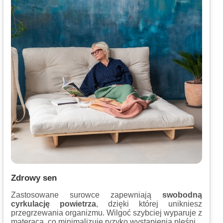
Zdrowy sen
Zastosowane surowce zapewniają
swobodną
cyrkulację powietrza
, dzięki której unikniesz
przegrzewania organizmu. Wilgoć szybciej wyparuje z
materaca, co minimalizuje ryzyko wystąpienia pleśni.