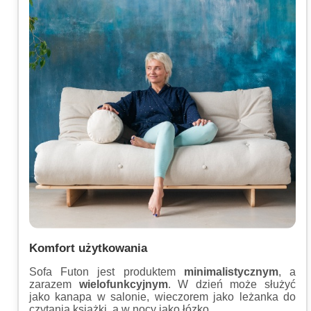
Komfort użytkowania
Sofa Futon jest produktem
minimalistycznym
, a
zarazem
wielofunkcyjnym
. W dzień może służyć
jako kanapa w salonie, wieczorem jako leżanka do
czytania książki, a w nocy jako łózko.