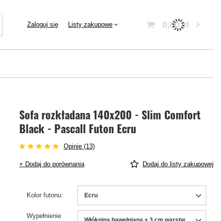
0,00 zł
Zaloguj się
Listy zakupowe
Sofa rozkładana 140x200 - Slim Comfort
Black - Pascall Futon Ecru
Opinie (13)
+ Dodaj do porównania
Dodaj do listy zakupowej
Kolor futonu
Ecru
Wypełnienie
Włóknina bawełniana + 3 cm warstwa lateksu