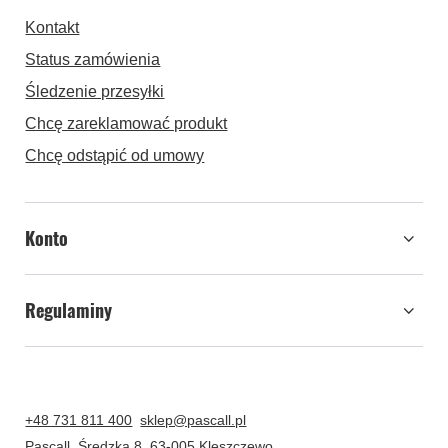
Kontakt
Status zamówienia
Śledzenie przesyłki
Chcę zareklamować produkt
Chcę odstąpić od umowy
Konto
Regulaminy
+48 731 811 400
sklep@pascall.pl
Pascall
,
Średzka 8
,
63-005
Kleszczewo